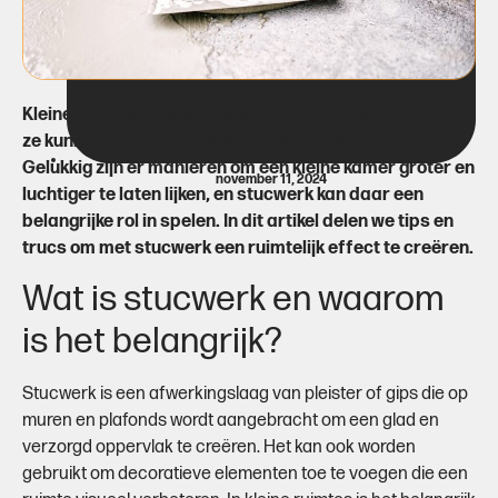
Kleine ruimtes in huis kunnen knus en gezellig zijn, maar
ze kunnen ook benauwend en beperkend aanvoelen.
Gelukkig zijn er manieren om een kleine kamer groter en
november 11, 2024
luchtiger te laten lijken, en stucwerk kan daar een
belangrijke rol in spelen. In dit artikel delen we tips en
trucs om met stucwerk een ruimtelijk effect te creëren.
Wat is stucwerk en waarom
is het belangrijk?
Stucwerk is een afwerkingslaag van pleister of gips die op
muren en plafonds wordt aangebracht om een glad en
verzorgd oppervlak te creëren. Het kan ook worden
gebruikt om decoratieve elementen toe te voegen die een