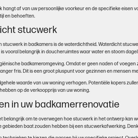
k hangt af van uw persoonlijke voorkeur en de specifieke eisen 
jl en behoeften.
icht stucwerk
an stucwerk in badkamers is de waterdichtheid. Waterdicht stuc
s vooral belangrijk in doucheruimtes waar water en stoom dageli
giënische badkameromgeving. Omdat er geen naden of voegen zij
ger fris. Dit is een groot pluspunt voor gezinnen en mensen met
lgehele waarde van uw woning verhogen. Potentiële kopers zullen 
n hebben op de verkoopprijs van uw woning.
ren in uw badkamerrenovatie
et belangrijk om te overwegen hoe stucwerk in het ontwerp kan w
 gebieden baat zouden hebben bij een stucwerkafwerking. Denk h