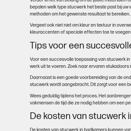
Verder is het van belang om de juiste materialen 
bepalen welk type stucwerk het beste past bij uw
methoden om het gewenste resultaat te bereiken.
Vergeet ook niet niet om kleur en textuur in ove
kleuraccenten of speciale effecten toe te voege
Tips voor een succesvol
Voor een succesvolle toepassing van stucwerk in u
werk uit te voeren. Zoek naar ervaren stukadoors 
Daarnaast is een goede voorbereiding van de onde
stucwerk wordt aangebracht. Dit zorgt voor een b
Wees geduldig tijdens het proces. Het aanbrengen 
vakmensen de tijd die ze nodig hebben om een perf
De kosten van stucwerk 
De kosten van stucwerk in badkamers kunnen variër