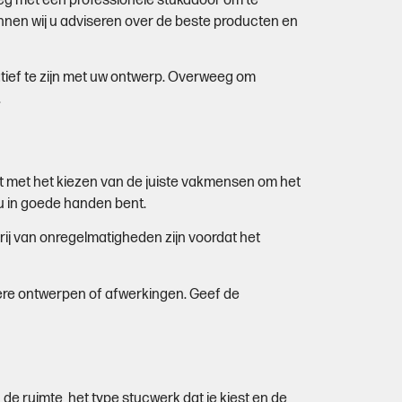
rleg met een professionele stukadoor om te
nen wij u adviseren over de beste producten en
atief te zijn met uw ontwerp. Overweeg om
.
nt met het kiezen van de juiste vakmensen om het
 u in goede handen bent.
ij van onregelmatigheden zijn voordat het
xere ontwerpen of afwerkingen. Geef de
e ruimte, het type stucwerk dat je kiest en de