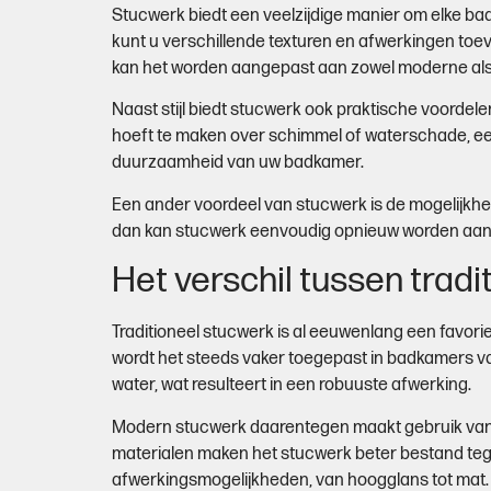
Stucwerk biedt een veelzijdige manier om elke bad
kunt u verschillende texturen en afwerkingen toev
kan het worden aangepast aan zowel moderne als k
Naast stijl biedt stucwerk ook praktische voordele
hoeft te maken over schimmel of waterschade, ee
duurzaamheid van uw badkamer.
Een ander voordeel van stucwerk is de mogelijkh
dan kan stucwerk eenvoudig opnieuw worden aangeb
Het verschil tussen trad
Traditioneel stucwerk is al eeuwenlang een favor
wordt het steeds vaker toegepast in badkamers va
water, wat resulteert in een robuuste afwerking.
Modern stucwerk daarentegen maakt gebruik van in
materialen maken het stucwerk beter bestand tege
afwerkingsmogelijkheden, van hoogglans tot mat.