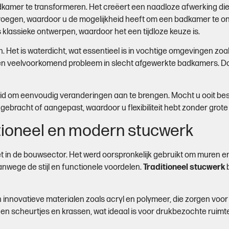
kamer te transformeren. Het creëert een naadloze afwerking die 
oegen, waardoor u de mogelijkheid heeft om een badkamer te ontwe
lassieke ontwerpen, waardoor het een tijdloze keuze is.
n. Het is waterdicht, wat essentieel is in vochtige omgevingen zoa
n veelvoorkomend probleem in slecht afgewerkte badkamers. Door
eid om eenvoudig veranderingen aan te brengen. Mocht u ooit be
racht of aangepast, waardoor u flexibiliteit hebt zonder grote
itioneel en modern stucwerk
iet in de bouwsector. Het werd oorspronkelijk gebruikt om muren 
nwege de stijl en functionele voordelen.
Traditioneel stucwerk
b
novatieve materialen zoals acryl en polymeer, die zorgen voor ex
n scheurtjes en krassen, wat ideaal is voor drukbezochte ruimte