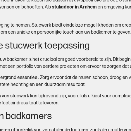
en technieken te kiezen die passen bij uw specifieke project. Ove
 wensen en behoeften. Als
stukadoor in Arnhem
en omgeving kun
rweging te nemen. Stucwerk biedt eindeloze mogelijkheden om cre
n om een unieke en persoonlijke touch aan uw badkamer te geven
le stucwerk toepassing
w badkamer is het cruciaal om goed voorbereid te zijn. Dit begi
met een portfolio van eerdere projecten om ervoor te zorgen dat
rgrond essentieel. Zorg ervoor dat de muren schoon, droog en vr
etere hechting en een duurzaam resultaat.
van stucwerk kan tijdrovend zijn, vooral als u kiest voor comple
ect eindresultaat te leveren.
in badkamers
en afhankelijk van verschillende factoren, zoals de grootte van d